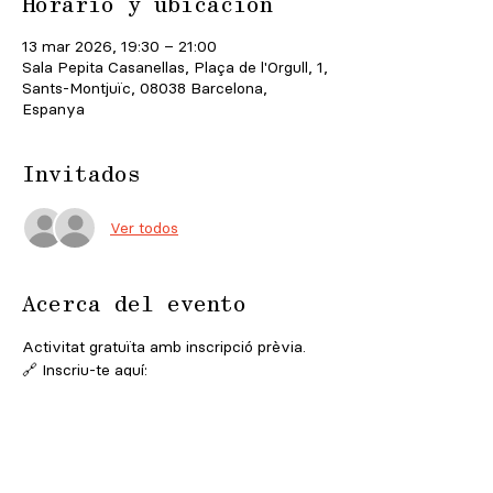
Horario y ubicación
13 mar 2026, 19:30 – 21:00
Sala Pepita Casanellas, Plaça de l'Orgull, 1,
Sants-Montjuïc, 08038 Barcelona,
Espanya
Invitados
Ver todos
Acerca del evento
Activitat gratuïta amb inscripció prèvia. 
🔗 Inscriu-te aquí: 
https://ajuntament.barcelona.cat/ccivics/
casadelrellotge/p/67164/en-bangkok-
tambin-hay-ratas