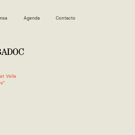
nsa
Agenda
Contacto
BADOC
at Vella
es"