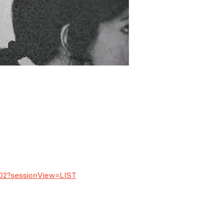
902?sessionView=LIST