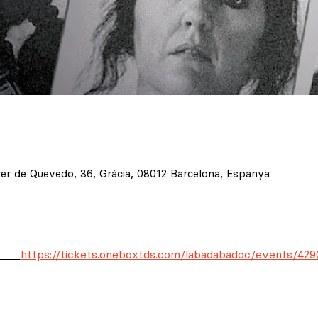
 de Quevedo, 36, Gràcia, 08012 Barcelona, Espanya
    
https://tickets.oneboxtds.com/labadabadoc/events/42