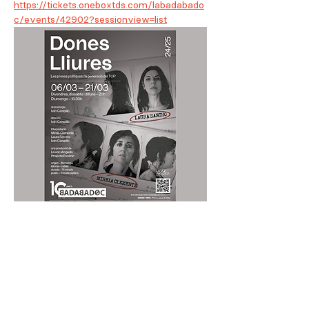
https://tickets.oneboxtds.com/labadabado
c/events/42902?sessionview=list
Compartir este evento