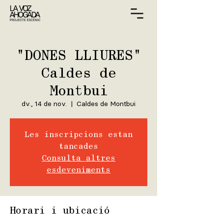
"DONES LLIURES"
Caldes de
Montbui
dv., 14 de nov.
  |  
Caldes de Montbui
Les inscripcions estan
tancades
Consulta altres
esdeveniments
Horari i ubicació