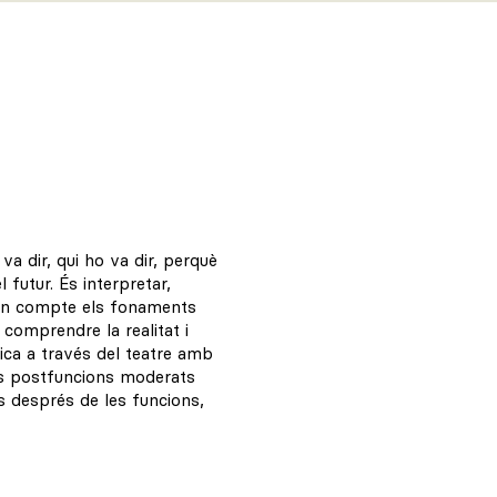
a dir, qui ho va dir, perquè
 futur. És interpretar,
r en compte els fonaments
 comprendre la realitat i
ica a través del teatre amb
is postfuncions moderats
ns després de les funcions,