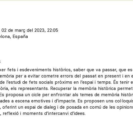
– 02 de març del 2023, 22:05
elona, España
t
er fets i esdeveniments històrics, saber que va passar, que es v
emòria per a evitar cometre errors del passat en present i en el
e l’estudi de fets socials pròxims en l’espai i temps. És teni
història, els representants. Recuperar la memòria històrica permet
Es proposa un cicle per enfrontar als temes de memòria històr
ades a escena emotives i d’impacte. Es proposen uns col·loqu
a, oferint un espai de dialeg i de posada en comú de les opinio
, reflexió i moments d’intercanvi d’idees.