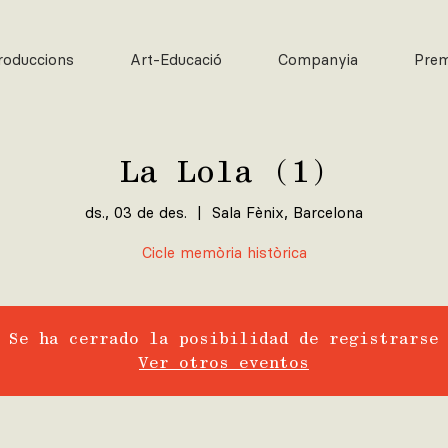
roduccions
Art-Educació
Companyia
Pre
La Lola (1)
ds., 03 de des.
  |  
Sala Fènix, Barcelona
Cicle memòria històrica
Se ha cerrado la posibilidad de registrarse
Ver otros eventos