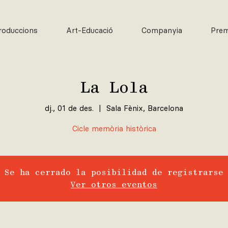
roduccions
Art-Educació
Companyia
Pre
La Lola
dj., 01 de des.
  |  
Sala Fènix, Barcelona
Cicle memòria històrica
Se ha cerrado la posibilidad de registrarse
Ver otros eventos