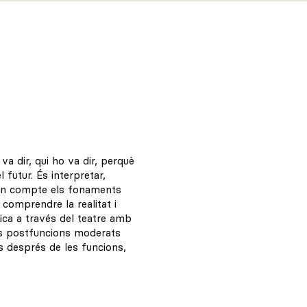
a dir, qui ho va dir, perquè
 futur. És interpretar,
r en compte els fonaments
 comprendre la realitat i
ica a través del teatre amb
is postfuncions moderats
ns després de les funcions,