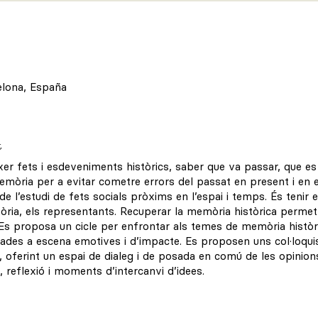
elona, España
t
er fets i esdeveniments històrics, saber que va passar, que es v
emòria per a evitar cometre errors del passat en present i en el
e l’estudi de fets socials pròxims en l’espai i temps. És teni
història, els representants. Recuperar la memòria històrica permet
Es proposa un cicle per enfrontar als temes de memòria històr
ades a escena emotives i d’impacte. Es proposen uns col·loqu
a, oferint un espai de dialeg i de posada en comú de les opinio
, reflexió i moments d’intercanvi d’idees.